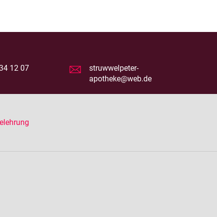
34 12 07
struwwelpeter-
apotheke@web.de
elehrung