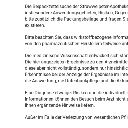
Team
Notdienst
Sexualmedizin
Die Beipackzettelsuche der Struwwelpeter-Apothek
insbesondere Anwendungsgebieten, Risiken, Gegena
Ohne Rezepte keine Apotheken vor Ort!
Reservierung
Ästhetische Chirurgie
bitte zusätzlich die Packungsbeilage und fragen Sie
existieren.
Kundenkarte
Beipackzettelsuche
Augen
Bitte beachten Sie, dass wirkstoffbezogene Inform
Das e-Rezept ist da: Wir lösen es ein!
IGel-Check A-Z
Zähne und Kiefer
von den pharmazeutischen Herstellern teilweise un
Laborwerte A-Z
HNO, Atemwege und Lunge
Die medizinische Wissenschaft entwickelt sich stän
Die hier angezeigten Ergebnisse zu den Arzneimitt
Reiseimpfungen A-Z
Magen und Darm
diese aber nicht vollständig, sondern nur hinsichtl
Erkenntnisse bei der Anzeige der Ergebnisse im Int
Notfälle A-Z
Herz, Gefäße, Kreislauf
die Auswertung, die Datenbankpflege und die Aktual
Heilpflanzen A-Z
Stoffwechsel
Eine Diagnose etwaiger Risiken und die individuell
Informationen können den Besuch beim Arzt nicht e
Ihnen ergänzende Hinweise liefern.
Nahrungsergänzungsmittel A-Z
Nieren und Harnwege
Außer im Falle der Verletzung von wesentlichen Pfli
Kundenkartenreservierung
Orthopädie und Unfallmedizin