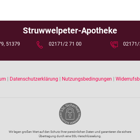
Struwwelpeter-Apotheke
 79, 51379
02171/2 71 00
02171/
sum
|
Datenschutzerklärung
|
Nutzungsbedingungen
|
Widerrufsb
Wir legen großen Wert auf den Schutz Ihrer persönlichen Daten und garantieren die sichere
Übertragung durch eine SSL-Verschlüsselung.