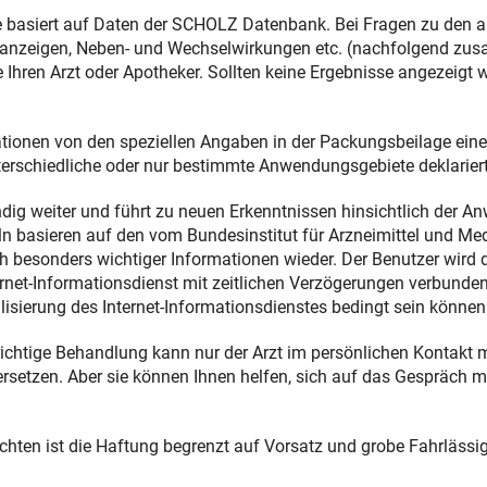
Schwangerschaft
e basiert auf Daten der SCHOLZ Datenbank. Bei Fragen zu den
nzeigen, Neben- und Wechselwirkungen etc. (nachfolgend zusam
Geburt und Stillzeit
 Ihren Arzt oder Apotheker. Sollten keine Ergebnisse angezeigt w
Kinderkrankheiten
ationen von den speziellen Angaben in der Packungsbeilage ein
terschiedliche oder nur bestimmte Anwendungsgebiete deklariert
dig weiter und führt zu neuen Erkenntnissen hinsichtlich der A
eln basieren auf den vom Bundesinstitut für Arzneimittel und M
ich besonders wichtiger Informationen wieder. Der Benutzer wird
ernet-Informationsdienst mit zeitlichen Verzögerungen verbunde
isierung des Internet-Informationsdienstes bedingt sein können
 richtige Behandlung kann nur der Arzt im persönlichen Kontakt 
rsetzen. Aber sie können Ihnen helfen, sich auf das Gespräch 
chten ist die Haftung begrenzt auf Vorsatz und grobe Fahrlässig