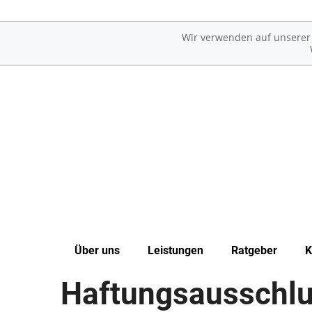
Wir verwenden auf unserer W
Über uns
Leistungen
Ratgeber
K
Haftungsausschl
Unsere Apotheke
Übersicht
Erkrankungen im Alter