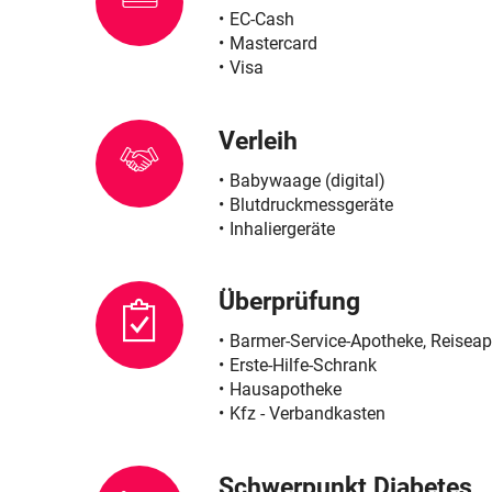
Schwerpunkt Baby und Familie
Rheumatologische Erkrankungen
EC-Cash
Mastercard
Schwerpunkt Ernährung
Blut, Krebs und Infektionen
Visa
Cholesterin
Haut, Haare und Nägel
Verleih
Blutuntersuchungen
Psychische Erkrankungen
Babywaage (digital)
Blutdruckmessgeräte
Sprachen
Neurologie
Inhaliergeräte
Bargeldlose Zahlung
Schmerz- und Schlafmedizin
Überprüfung
Krankenpflege
Frauenkrankheiten
Barmer-Service-Apotheke, Reisea
Männerkrankheiten
Erste-Hilfe-Schrank
Hausapotheke
Kfz - Verbandkasten
Schwerpunkt Diabetes