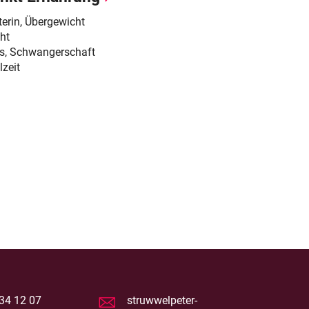
terin, Übergewicht
ht
s, Schwangerschaft
lzeit
34 12 07
struwwelpeter-