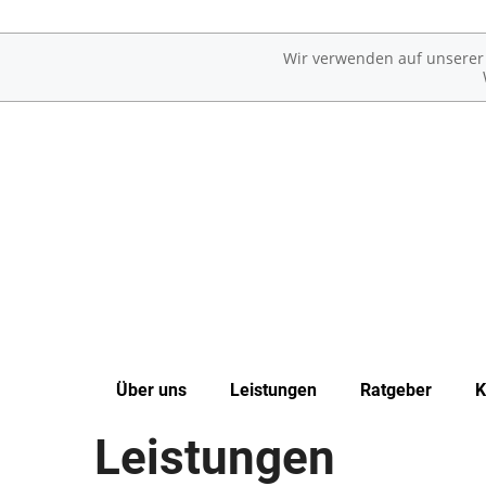
Wir verwenden auf unserer W
Über uns
Leistungen
Ratgeber
K
Leistungen
Unsere Apotheke
Übersicht
Erkrankungen im Alter