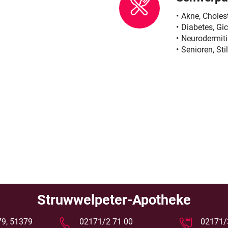
Akne, Choles
Diabetes, Gic
Neurodermiti
Senioren, Stil
Struwwelpeter-Apotheke
 79, 51379
02171/2 71 00
02171/