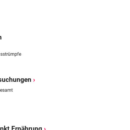
n
sstrümpfe
rsuchungen
gesamt
nkt Ernährung