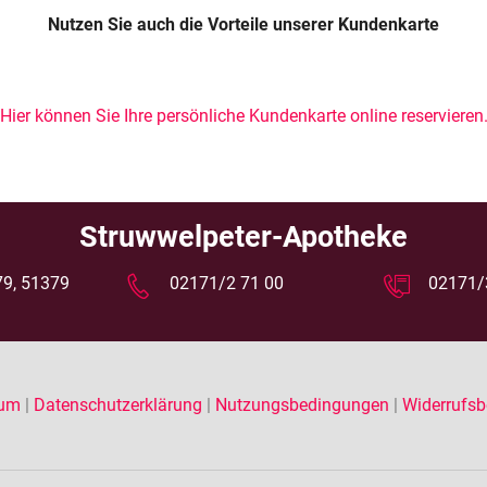
Schwangerschaft
Nutzen Sie auch die Vorteile unserer Kundenkarte
Geburt und Stillzeit
Kinderkrankheiten
Hier können Sie Ihre persönliche Kundenkarte online reservieren
Struwwelpeter-Apotheke
 79, 51379
02171/2 71 00
02171/
sum
|
Datenschutzerklärung
|
Nutzungsbedingungen
|
Widerrufsb