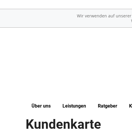
Wir verwenden auf unserer W
Über uns
Leistungen
Ratgeber
K
Kundenkarte
Unsere Apotheke
Übersicht
Erkrankungen im Alter