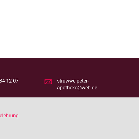
.
34 12 07
struwwelpeter-
apotheke@web.de
elehrung